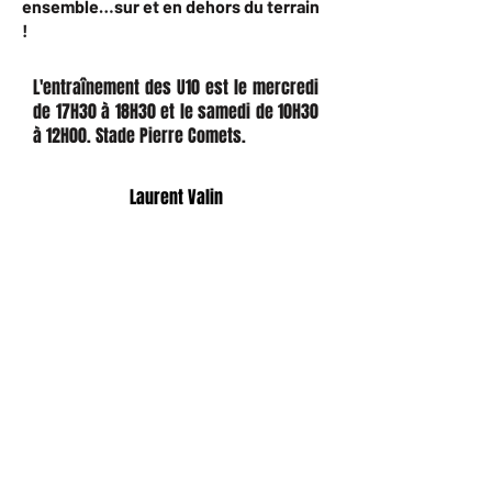
ensemble…sur et en dehors du terrain
!
L'entraînement des U10 est le mercredi
de 17H30 à 18H30 et le samedi de 10H30
à 12H00. Stade Pierre Comets.
Educateurs U10 :
Laurent Valin
Thomas Gauchet
Rémy Bouteille
Administratif :
Adeline Mazet
CONTACT
PLUS DE CONTACT