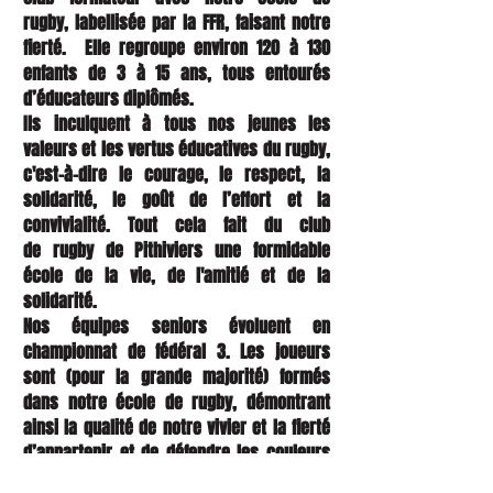
rugby,
labellisée par la FFR, faisant notre
fierté. Elle regroupe environ 120 à 130
enfants de 3 à
15 ans, tous entourés
d’éducateurs diplômés.
Ils inculquent à tous nos jeunes les
valeurs et les vertus éducatives du rugby,
c'est-à-dire
le courage, le respect, la
solidarité, le goût de l’effort et la
convivialité. Tout cela fait du club
de
rugby de Pithiviers une formidable
école de la vie, de l'amitié et de la
solidarité.
Nos équipes seniors évoluent en
championnat de fédéral 3. Les joueurs
sont (pour la grande
majorité) formés
dans notre école de rugby, démontrant
ainsi la qualité de notre vivier et la
fierté
d’appartenir et de défendre les couleurs
de notre club à chaque match.