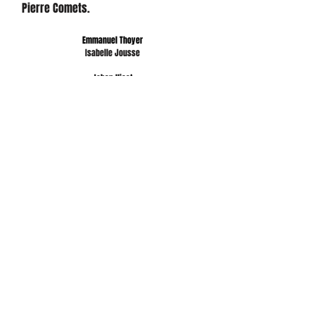
Pierre Comets.
Educateurs baby :
Emmanuel Thoyer
Isabelle Jousse
Educateurs U6 :
Johan Hiest
Amandine Hubert
Administratif :
Lydia Bodet
CONTACT
PLUS DE CONTACT
Stade Marcel Piquemal
Rue Gabriel Lelong 45300 PITHIVIERS
usp-pithiviers@wanadoo.fr
© 2019 - Union Sportive Pithivérienne