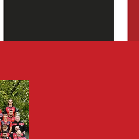
L'Union Sportive Pit
joueuses à partir 