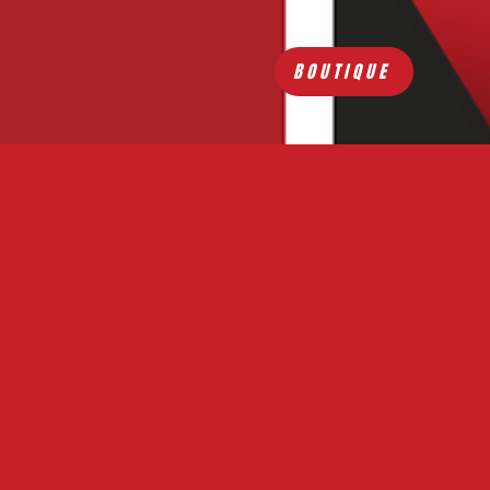
BOUTIQUE
hivérienne accueille des joueurs et
de 3 ans. Son équipe senior évolue
en Fédérale 3.