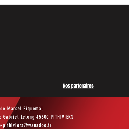
Nos partenaires
ade Marcel Piquemal
e Gabriel Lelong 45300 PITHIVIERS
p-pithiviers@wanadoo.fr