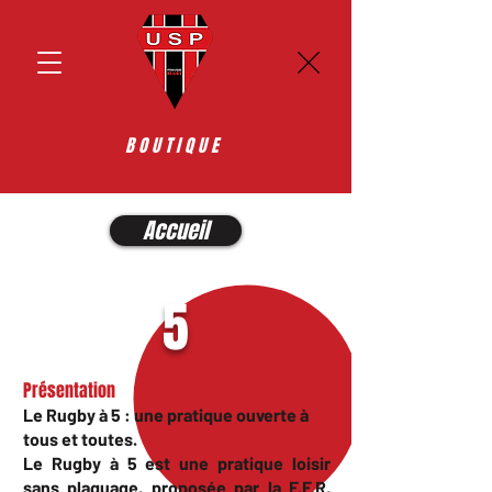
BOUTIQUE
Accueil
5
Présentation
Le Rugby à 5 : une pratique ouverte à
tous et toutes.
Le Rugby à 5 est une pratique loisir
sans plaquage, proposée par la F.F.R,